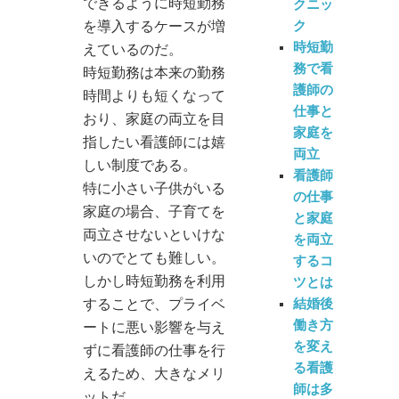
できるように時短勤務
クニッ
を導入するケースが増
ク
時短勤
えているのだ。
務で看
時短勤務は本来の勤務
護師の
時間よりも短くなって
仕事と
おり、家庭の両立を目
家庭を
指したい看護師には嬉
両立
しい制度である。
看護師
特に小さい子供がいる
の仕事
家庭の場合、子育てを
と家庭
両立させないといけな
を両立
いのでとても難しい。
するコ
しかし時短勤務を利用
ツとは
することで、プライベ
結婚後
働き方
ートに悪い影響を与え
を変え
ずに看護師の仕事を行
る看護
えるため、大きなメリ
師は多
ットだ。