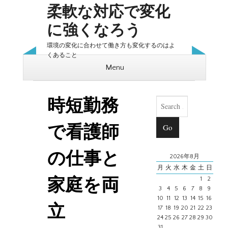
柔軟な対応で変化
に強くなろう
環境の変化に合わせて働き方も変化するのはよ
くあること
Menu
Skip to content
Search
時短勤務
で看護師
の仕事と
2026年8月
月
火
水
木
金
土
日
1
2
家庭を両
3
4
5
6
7
8
9
10
11
12
13
14
15
16
立
17
18
19
20
21
22
23
24
25
26
27
28
29
30
31