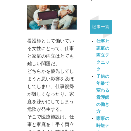
記事一覧
看護師として働いてい
仕事と
る女性にとって、仕事
家庭の
両立テ
と家庭の両立はとても
クニッ
難しい問題だ。
ク
どちらかを優先してし
子供の
まうと悪い影響を及ぼ
年齢で
してしまい、仕事復帰
変わる
が難しくなったり、家
看護師
庭を疎かにしてしまう
の働き
危険が発生する。
方
そこで医療施設は、仕
家事の
事と家庭を上手く両立
時短テ